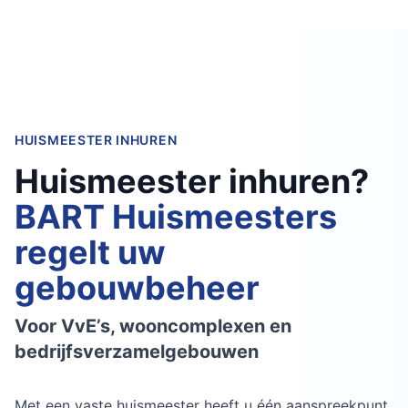
HUISMEESTER INHUREN
Huismeester inhuren?
BART Huismeesters
regelt uw
gebouwbeheer
Voor VvE’s, wooncomplexen en
bedrijfsverzamelgebouwen
Met een vaste huismeester heeft u één aanspreekpunt